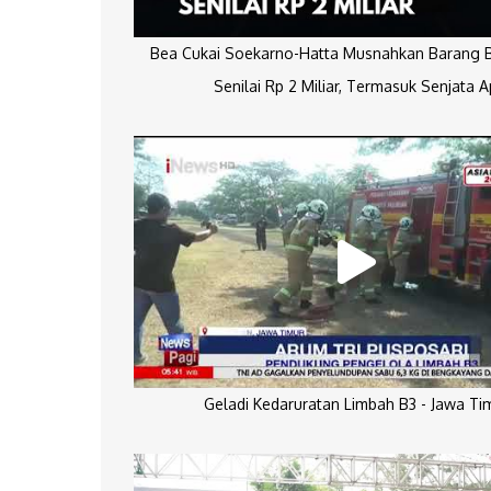
Bea Cukai Soekarno-Hatta Musnahkan Barang Bu
Senilai Rp 2 Miliar, Termasuk Senjata A
Geladi Kedaruratan Limbah B3 - Jawa Ti