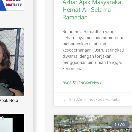
Azhar Ajak Masyarakat
Hemat Air Selama
Ramadan
Bulan Suci Ramadhan yang
seharusnya menjadi momentum
menanamkan nilai-nilai
kesederhanaan, justru seringkali
diwarnai dengan lonjakan
penggunaan air rumah tangga.
Fenomena
BACA SELENGKAPNYA »
Juni 8, 2026
Tidak ada komentar
Sepak Bola
NEWS