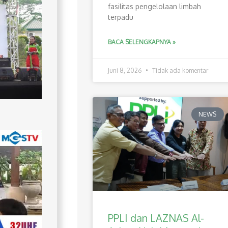
fasilitas pengelolaan limbah
terpadu
BACA SELENGKAPNYA »
Juni 8, 2026
Tidak ada komentar
NEWS
PPLI dan LAZNAS Al-