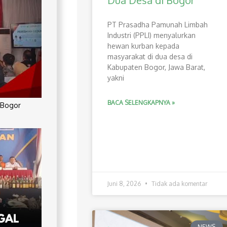
Dua Desa di Bogor
PT Prasadha Pamunah Limbah
Industri (PPLI) menyalurkan
hewan kurban kepada
masyarakat di dua desa di
Kabupaten Bogor, Jawa Barat,
yakni
BACA SELENGKAPNYA »
 Bogor
Juni 8, 2026
Tidak ada komentar
NEWS