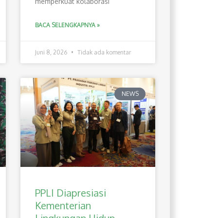
memperkuat kolaborasi
BACA SELENGKAPNYA »
Juni 8, 2026
Tidak ada komentar
NEWS
PPLI Diapresiasi
Kementerian