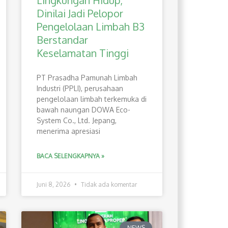
Lingkungan Hidup,
Dinilai Jadi Pelopor
Pengelolaan Limbah B3
Berstandar
Keselamatan Tinggi
PT Prasadha Pamunah Limbah
Industri (PPLI), perusahaan
pengelolaan limbah terkemuka di
bawah naungan DOWA Eco-
System Co., Ltd. Jepang,
menerima apresiasi
BACA SELENGKAPNYA »
Juni 8, 2026
Tidak ada komentar
NEWS