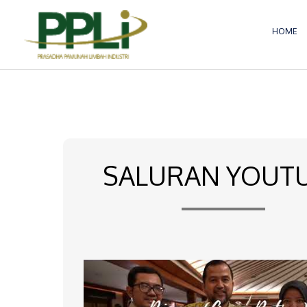
Lewati
ke
HOME
konten
SALURAN YOUT