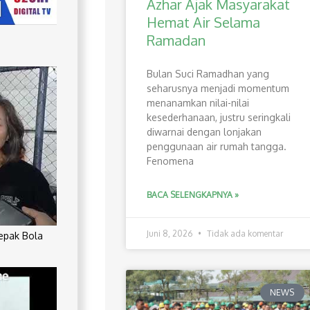
Azhar Ajak Masyarakat
Hemat Air Selama
Ramadan
Bulan Suci Ramadhan yang
seharusnya menjadi momentum
menanamkan nilai-nilai
kesederhanaan, justru seringkali
diwarnai dengan lonjakan
penggunaan air rumah tangga.
Fenomena
BACA SELENGKAPNYA »
Juni 8, 2026
Tidak ada komentar
Sepak Bola
NEWS