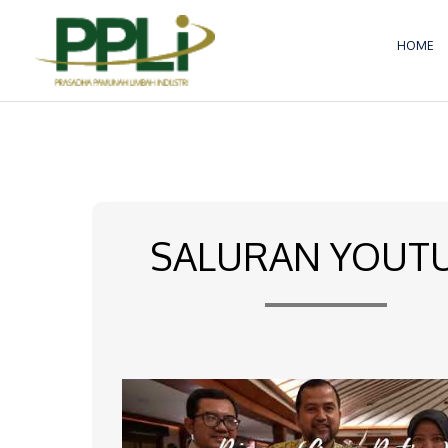
Lewati
ke
HOME
konten
SALURAN YOUT