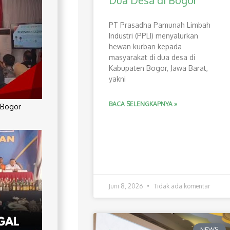
Dua Desa di Bogor
PT Prasadha Pamunah Limbah
Industri (PPLI) menyalurkan
hewan kurban kepada
masyarakat di dua desa di
Kabupaten Bogor, Jawa Barat,
yakni
BACA SELENGKAPNYA »
 Bogor
Juni 8, 2026
Tidak ada komentar
NEWS