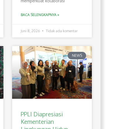
memperkuat kolaborasi
BACA SELENGKAPNYA »
Juni 8, 2026
Tidak ada komentar
NEWS
PPLI Diapresiasi
Kementerian