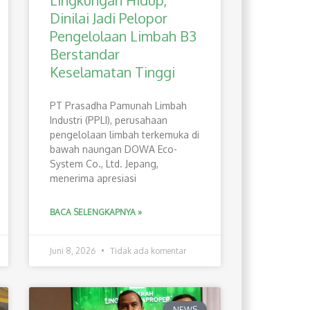
Lingkungan Hidup,
Dinilai Jadi Pelopor
Pengelolaan Limbah B3
Berstandar
Keselamatan Tinggi
PT Prasadha Pamunah Limbah
Industri (PPLI), perusahaan
pengelolaan limbah terkemuka di
bawah naungan DOWA Eco-
System Co., Ltd. Jepang,
menerima apresiasi
BACA SELENGKAPNYA »
Juni 8, 2026
Tidak ada komentar
NEWS