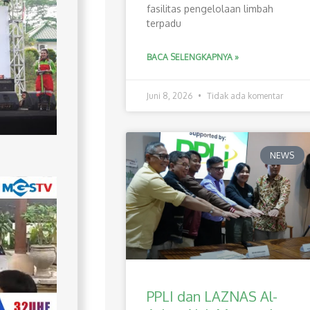
fasilitas pengelolaan limbah
terpadu
BACA SELENGKAPNYA »
Juni 8, 2026
Tidak ada komentar
NEWS
PPLI dan LAZNAS Al-