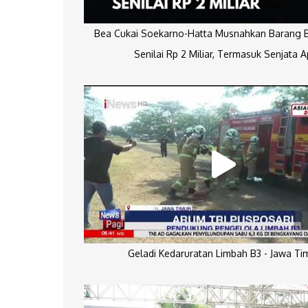
Bea Cukai Soekarno-Hatta Musnahkan Barang Bu
Senilai Rp 2 Miliar, Termasuk Senjata A
Geladi Kedaruratan Limbah B3 - Jawa Ti