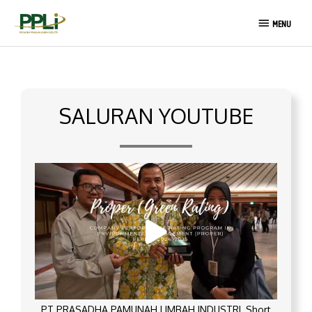
Lewati
MENU
ke
MENU
konten
SALURAN YOUTUBE
PT PRASADHA PAMUNAH LIMBAH INDUSTRI_Short