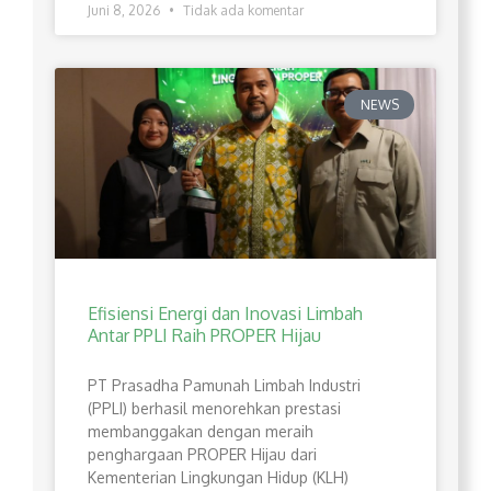
Juni 8, 2026
Tidak ada komentar
NEWS
Efisiensi Energi dan Inovasi Limbah
Antar PPLI Raih PROPER Hijau
PT Prasadha Pamunah Limbah Industri
(PPLI) berhasil menorehkan prestasi
membanggakan dengan meraih
penghargaan PROPER Hijau dari
Kementerian Lingkungan Hidup (KLH)