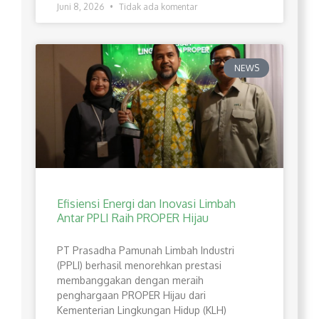
Juni 8, 2026
Tidak ada komentar
NEWS
Efisiensi Energi dan Inovasi Limbah
Antar PPLI Raih PROPER Hijau
PT Prasadha Pamunah Limbah Industri
(PPLI) berhasil menorehkan prestasi
membanggakan dengan meraih
penghargaan PROPER Hijau dari
Kementerian Lingkungan Hidup (KLH)