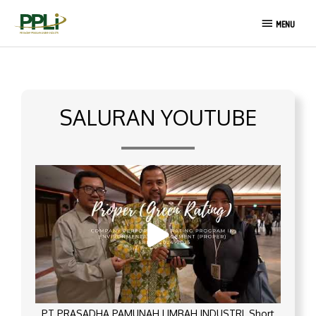
Lewati
MENU
ke
MENU
konten
SALURAN YOUTUBE
PT PRASADHA PAMUNAH LIMBAH INDUSTRI_Short