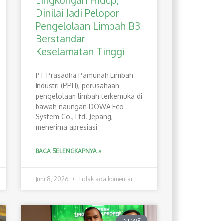
Lingkungan Hidup,
Dinilai Jadi Pelopor
Pengelolaan Limbah B3
Berstandar
Keselamatan Tinggi
PT Prasadha Pamunah Limbah
Industri (PPLI), perusahaan
pengelolaan limbah terkemuka di
bawah naungan DOWA Eco-
System Co., Ltd. Jepang,
menerima apresiasi
BACA SELENGKAPNYA »
Juni 8, 2026
Tidak ada komentar
NEWS