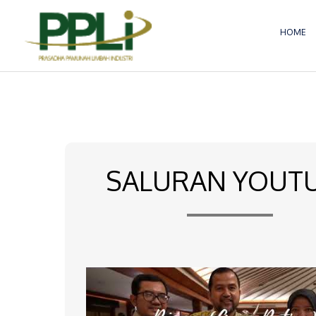
Lewati
ke
HOME
konten
SALURAN YOUT