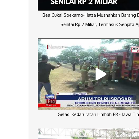
Bea Cukai Soekarno-Hatta Musnahkan Barang Bu
Senilai Rp 2 Miliar, Termasuk Senjata A
Geladi Kedaruratan Limbah B3 - Jawa Ti