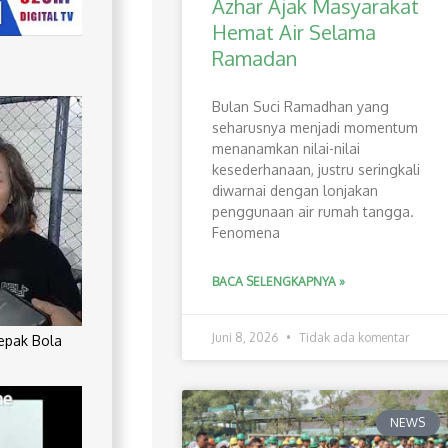
Azhar Ajak Masyarakat
Hemat Air Selama
Ramadan
Bulan Suci Ramadhan yang
seharusnya menjadi momentum
menanamkan nilai-nilai
kesederhanaan, justru seringkali
diwarnai dengan lonjakan
penggunaan air rumah tangga.
Fenomena
BACA SELENGKAPNYA »
Juni 8, 2026
Tidak ada komentar
Sepak Bola
NEWS