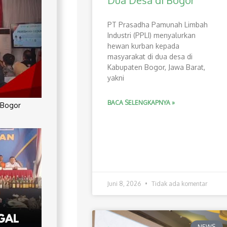
Dua Desa di Bogor
PT Prasadha Pamunah Limbah
Industri (PPLI) menyalurkan
hewan kurban kepada
masyarakat di dua desa di
Kabupaten Bogor, Jawa Barat,
yakni
BACA SELENGKAPNYA »
 Bogor
Juni 8, 2026
Tidak ada komentar
NEWS