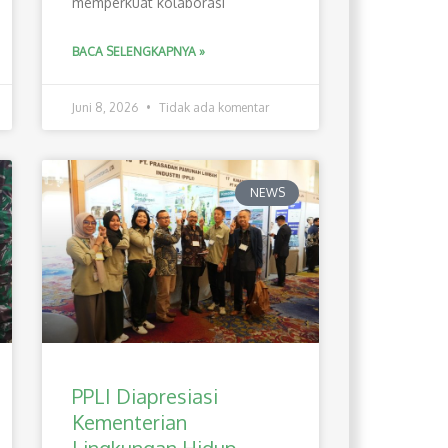
memperkuat kolaborasi
BACA SELENGKAPNYA »
Juni 8, 2026
Tidak ada komentar
NEWS
PPLI Diapresiasi
Kementerian