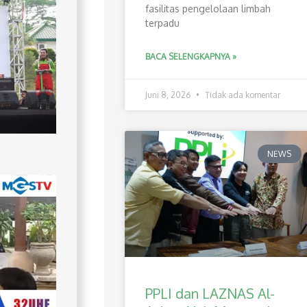
fasilitas pengelolaan limbah
terpadu
BACA SELENGKAPNYA »
Juni 8, 2026
Tidak ada komentar
NEWS
PPLI dan LAZNAS Al-