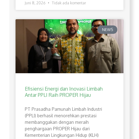
Juni 8, 2026
Tidak ada komentar
NEWS
Efisiensi Energi dan Inovasi Limbah
Antar PPLI Raih PROPER Hijau
PT Prasadha Pamunah Limbah Industri
(PPLI) berhasil menorehkan prestasi
membanggakan dengan meraih
penghargaan PROPER Hijau dari
Kementerian Lingkungan Hidup (KLH)