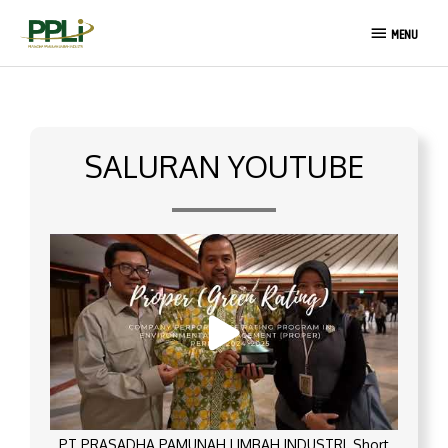
Lewati
MENU
ke
MENU
konten
SALURAN YOUTUBE
PT PRASADHA PAMUNAH LIMBAH INDUSTRI_Short