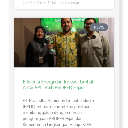
Juni 8, 2026
Tidak ada komentar
NEWS
Efisiensi Energi dan Inovasi Limbah
Antar PPLI Raih PROPER Hijau
PT Prasadha Pamunah Limbah Industri
(PPLI) berhasil menorehkan prestasi
membanggakan dengan meraih
penghargaan PROPER Hijau dari
Kementerian Lingkungan Hidup (KLH)