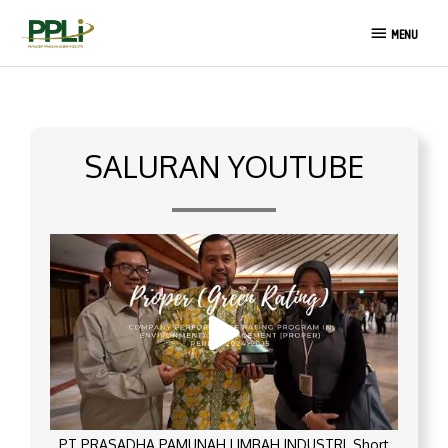
Lewati
MENU
ke
MENU
konten
SALURAN YOUTUBE
PT PRASADHA PAMUNAH LIMBAH INDUSTRI_Short