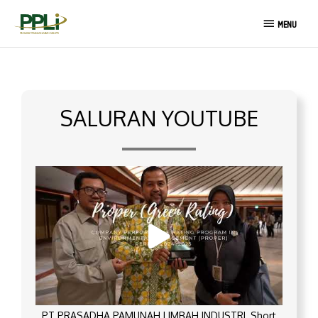
Lewati
MENU
ke
MENU
konten
SALURAN YOUTUBE
PT PRASADHA PAMUNAH LIMBAH INDUSTRI_Short