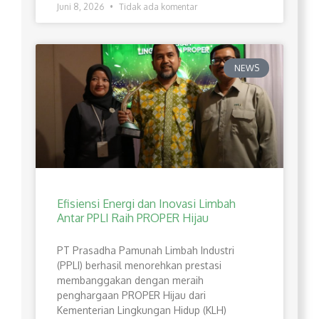
Juni 8, 2026
Tidak ada komentar
NEWS
Efisiensi Energi dan Inovasi Limbah
Antar PPLI Raih PROPER Hijau
PT Prasadha Pamunah Limbah Industri
(PPLI) berhasil menorehkan prestasi
membanggakan dengan meraih
penghargaan PROPER Hijau dari
Kementerian Lingkungan Hidup (KLH)