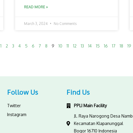
READ MORE »
March 3, 2024
No Comments
1
2
3
4
5
6
7
8
9
10
11
12
13
14
15
16
17
18
19
Follow Us
Find Us
Twitter
PPLI Main Facility
Instagram
Jl. Raya Narogong Desa Nam
Kecamatan Klapanunggal
Bogor 16710 Indonesia