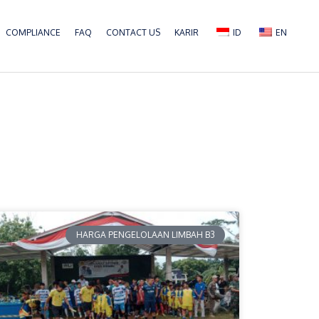
COMPLIANCE
FAQ
CONTACT US
KARIR
ID
EN
P
HARGA PENGELOLAAN LIMBAH B3
a
g
e