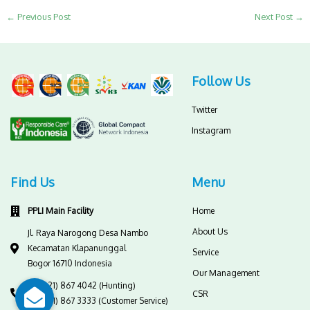
←
Previous Post
Next Post
→
Follow Us
Twitter
Instagram
Find Us
Menu
PPLI Main Facility
Home
About Us
Jl. Raya Narogong Desa Nambo
Kecamatan Klapanunggal
Service
Bogor 16710 Indonesia
Our Management
(+62-21) 867 4042 (Hunting)
CSR
(+62-21) 867 3333 (Customer Service)