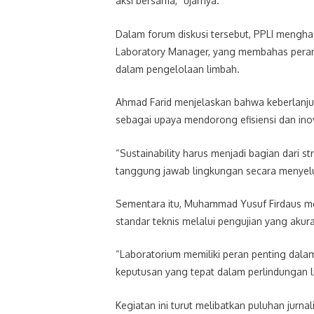
aksi bersama,” ujarnya.
Dalam forum diskusi tersebut, PPLI mengh
Laboratory Manager, yang membahas peran 
dalam pengelolaan limbah.
Ahmad Farid menjelaskan bahwa keberlanjuta
sebagai upaya mendorong efisiensi dan ino
“Sustainability harus menjadi bagian dari st
tanggung jawab lingkungan secara menyelur
Sementara itu, Muhammad Yusuf Firdaus me
standar teknis melalui pengujian yang aku
“Laboratorium memiliki peran penting dala
keputusan yang tepat dalam perlindungan l
Kegiatan ini turut melibatkan puluhan jurna