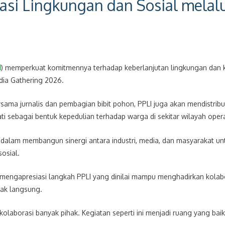
asi Lingkungan dan Sosial mela
I
) memperkuat komitmennya terhadap keberlanjutan lingkungan dan k
dia Gathering 2026.
rsama jurnalis dan pembagian bibit pohon, PPLI juga akan mendistri
 sebagai bentuk kepedulian terhadap warga di sekitar wilayah oper
I dalam membangun sinergi antara industri, media, dan masyarakat u
osial.
 mengapresiasi langkah PPLI yang dinilai mampu menghadirkan kolabo
ak langsung.
laborasi banyak pihak. Kegiatan seperti ini menjadi ruang yang ba