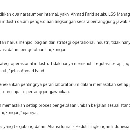
adirkan dua narasumber internal, yakni Ahmad Farid selaku LSS Man
industri dalam pengelolaan lingkungan secara bertanggung jawab s
n harus menjadi bagian dari strategi operasional industri, tidak ha
vasi dalam pengelolaan lingkungan.
rategi operasional industri. Tidak hanya memenuhi regulasi, tetapi ju
uh,” jelas Ahmad Farid.
nekankan pentingnya peran laboratorium dalam memastikan setiap p
rat dan dapat dipertanggungjawabkan.
m memastikan setiap proses pengelolaan limbah berjalan sesuai sta
ingkungan,” ujarnya.
lis yang tergabung dalam Aliansi Jurnalis Peduli Lingkungan Indonesia