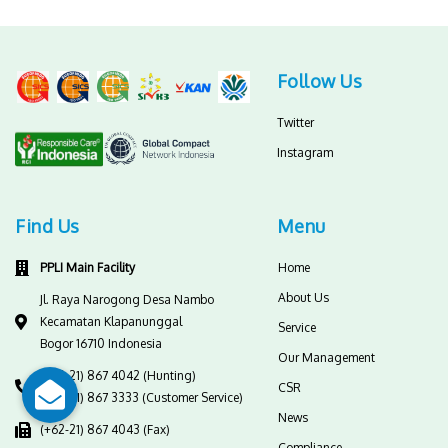
Follow Us
Twitter
Instagram
Find Us
Menu
PPLI Main Facility
Home
About Us
Jl. Raya Narogong Desa Nambo
Kecamatan Klapanunggal
Service
Bogor 16710 Indonesia
Our Management
(+62-21) 867 4042 (Hunting)
CSR
(+62-21) 867 3333 (Customer Service)
News
(+62-21) 867 4043 (Fax)
Compliance