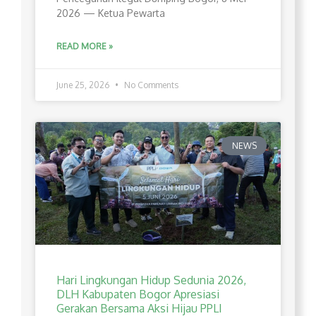
2026 — Ketua Pewarta
READ MORE »
June 25, 2026
No Comments
NEWS
Hari Lingkungan Hidup Sedunia 2026,
DLH Kabupaten Bogor Apresiasi
Gerakan Bersama Aksi Hijau PPLI