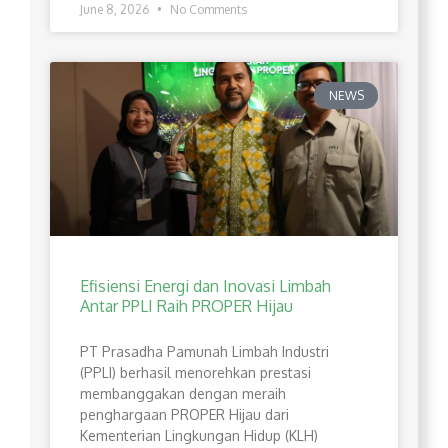
June 8, 2026
No Comments
NEWS
Efisiensi Energi dan Inovasi Limbah
Antar PPLI Raih PROPER Hijau
PT Prasadha Pamunah Limbah Industri
(PPLI) berhasil menorehkan prestasi
membanggakan dengan meraih
penghargaan PROPER Hijau dari
Kementerian Lingkungan Hidup (KLH)