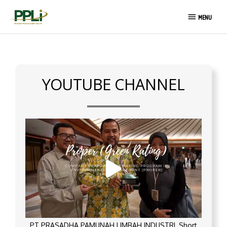
Skip
MENU
to
MENU
content
YOUTUBE CHANNEL
PT PRASADHA PAMUNAH LIMBAH INDUSTRI_Short