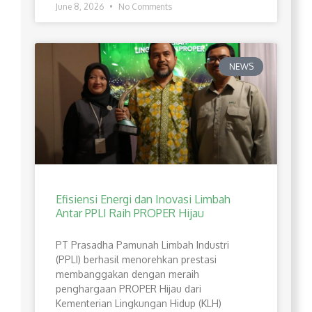
June 8, 2026
No Comments
NEWS
Efisiensi Energi dan Inovasi Limbah
Antar PPLI Raih PROPER Hijau
PT Prasadha Pamunah Limbah Industri
(PPLI) berhasil menorehkan prestasi
membanggakan dengan meraih
penghargaan PROPER Hijau dari
Kementerian Lingkungan Hidup (KLH)