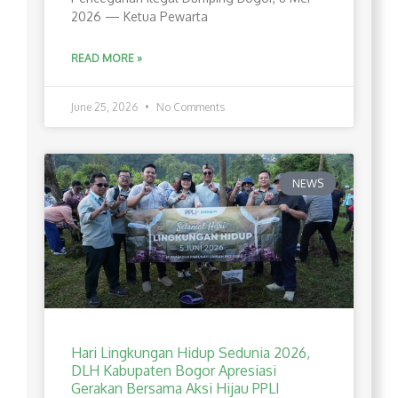
2026 — Ketua Pewarta
READ MORE »
June 25, 2026
No Comments
NEWS
Hari Lingkungan Hidup Sedunia 2026,
DLH Kabupaten Bogor Apresiasi
Gerakan Bersama Aksi Hijau PPLI