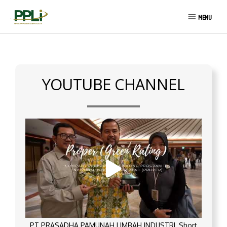
Skip
MENU
to
MENU
content
YOUTUBE CHANNEL
PT PRASADHA PAMUNAH LIMBAH INDUSTRI_Short