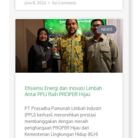
June 8, 2026
No Comments
NEWS
Efisiensi Energi dan Inovasi Limbah
Antar PPLI Raih PROPER Hijau
PT Prasadha Pamunah Limbah Industri
(PPLI) berhasil menorehkan prestasi
membanggakan dengan meraih
penghargaan PROPER Hijau dari
Kementerian Lingkungan Hidup (KLH)