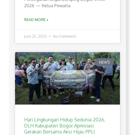
2026 — Ketua Pewarta
READ MORE »
June 25, 2026
No Comments
NEWS
Hari Lingkungan Hidup Sedunia 2026,
DLH Kabupaten Bogor Apresiasi
Gerakan Bersama Aksi Hijau PPLI