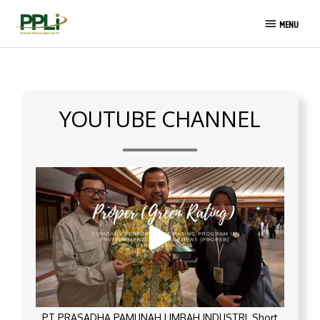
Skip
MENU
to
MENU
content
YOUTUBE CHANNEL
PT PRASADHA PAMUNAH LIMBAH INDUSTRI_Short