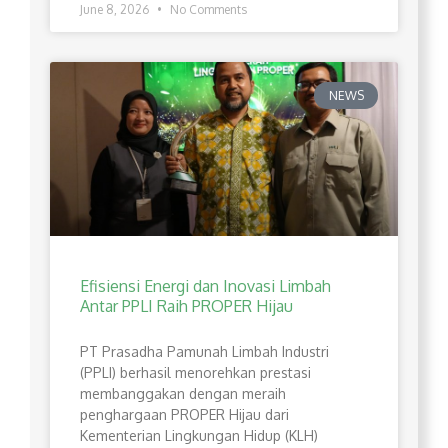
June 8, 2026
No Comments
NEWS
Efisiensi Energi dan Inovasi Limbah
Antar PPLI Raih PROPER Hijau
PT Prasadha Pamunah Limbah Industri
(PPLI) berhasil menorehkan prestasi
membanggakan dengan meraih
penghargaan PROPER Hijau dari
Kementerian Lingkungan Hidup (KLH)