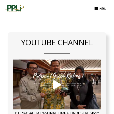
Skip
MENU
to
MENU
content
YOUTUBE CHANNEL
PT PRASADHA PAMUNAH LIMBAH INDUSTRI_Short