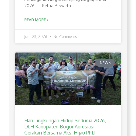
2026 — Ketua Pewarta
READ MORE »
June 25, 2026
No Comments
NEWS
Hari Lingkungan Hidup Sedunia 2026,
DLH Kabupaten Bogor Apresiasi
Gerakan Bersama Aksi Hijau PPLI