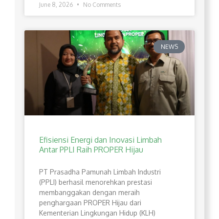
June 8, 2026
No Comments
NEWS
Efisiensi Energi dan Inovasi Limbah
Antar PPLI Raih PROPER Hijau
PT Prasadha Pamunah Limbah Industri
(PPLI) berhasil menorehkan prestasi
membanggakan dengan meraih
penghargaan PROPER Hijau dari
Kementerian Lingkungan Hidup (KLH)