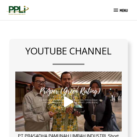
Skip
MENU
to
MENU
content
YOUTUBE CHANNEL
PT PRASADHA PAMUNAH LIMBAH INDUSTRI_Short