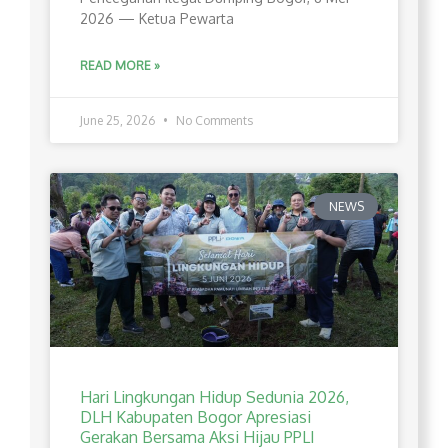
2026 — Ketua Pewarta
READ MORE »
June 25, 2026
No Comments
NEWS
Hari Lingkungan Hidup Sedunia 2026,
DLH Kabupaten Bogor Apresiasi
Gerakan Bersama Aksi Hijau PPLI