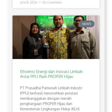
June 8, 2026
No Comments
NEWS
Efisiensi Energi dan Inovasi Limbah
Antar PPLI Raih PROPER Hijau
PT Prasadha Pamunah Limbah Industri
(PPLI) berhasil menorehkan prestasi
membanggakan dengan meraih
penghargaan PROPER Hijau dari
Kementerian Lingkungan Hidup (KLH)