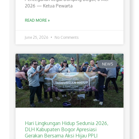
2026 — Ketua Pewarta
READ MORE »
June 25, 2026
No Comments
NEWS
Hari Lingkungan Hidup Sedunia 2026,
DLH Kabupaten Bogor Apresiasi
Gerakan Bersama Aksi Hijau PPLI