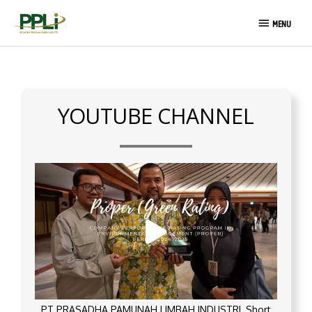
Skip
MENU
to
MENU
content
YOUTUBE CHANNEL
PT PRASADHA PAMUNAH LIMBAH INDUSTRI_Short