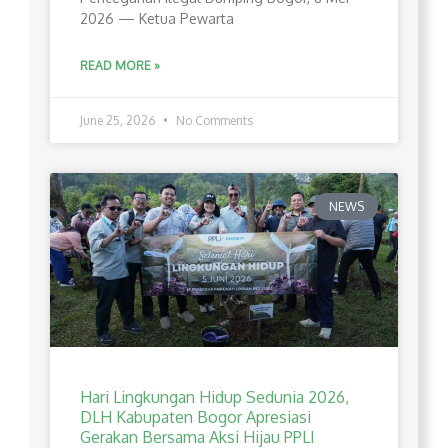
2026 — Ketua Pewarta
READ MORE »
June 25, 2026
No Comments
NEWS
Hari Lingkungan Hidup Sedunia 2026,
DLH Kabupaten Bogor Apresiasi
Gerakan Bersama Aksi Hijau PPLI