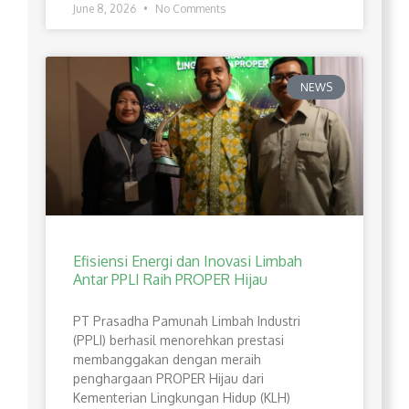
June 8, 2026
No Comments
NEWS
Efisiensi Energi dan Inovasi Limbah
Antar PPLI Raih PROPER Hijau
PT Prasadha Pamunah Limbah Industri
(PPLI) berhasil menorehkan prestasi
membanggakan dengan meraih
penghargaan PROPER Hijau dari
Kementerian Lingkungan Hidup (KLH)