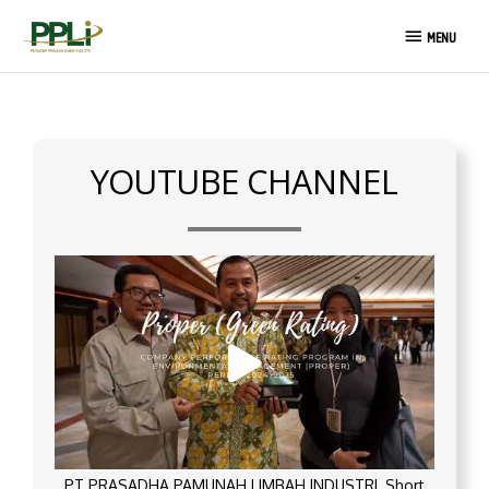
Skip
MENU
to
MENU
content
YOUTUBE CHANNEL
PT PRASADHA PAMUNAH LIMBAH INDUSTRI_Short