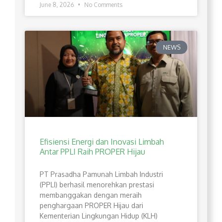
June 8, 2026
No Comments
NEWS
Efisiensi Energi dan Inovasi Limbah
Antar PPLI Raih PROPER Hijau
PT Prasadha Pamunah Limbah Industri
(PPLI) berhasil menorehkan prestasi
membanggakan dengan meraih
penghargaan PROPER Hijau dari
Kementerian Lingkungan Hidup (KLH)