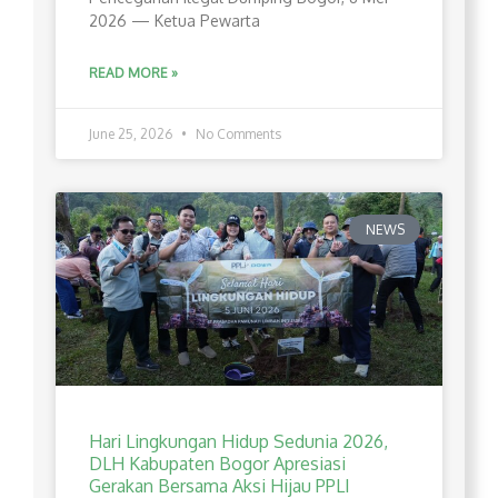
2026 — Ketua Pewarta
READ MORE »
June 25, 2026
No Comments
NEWS
Hari Lingkungan Hidup Sedunia 2026,
DLH Kabupaten Bogor Apresiasi
Gerakan Bersama Aksi Hijau PPLI