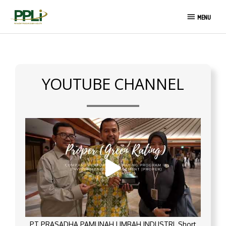
Skip
MENU
to
MENU
content
YOUTUBE CHANNEL
PT PRASADHA PAMUNAH LIMBAH INDUSTRI_Short