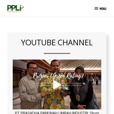
Skip
MENU
to
MENU
content
YOUTUBE CHANNEL
PT PRASADHA PAMUNAH LIMBAH INDUSTRI_Short