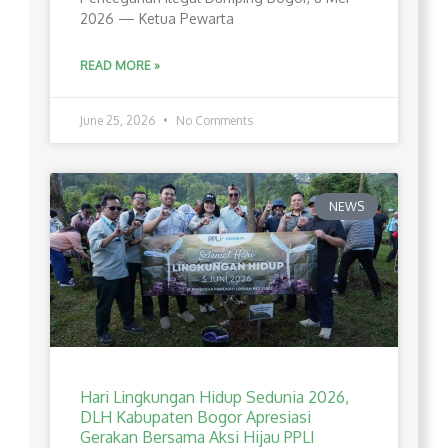
2026 — Ketua Pewarta
READ MORE »
June 25, 2026
No Comments
NEWS
Hari Lingkungan Hidup Sedunia 2026,
DLH Kabupaten Bogor Apresiasi
Gerakan Bersama Aksi Hijau PPLI