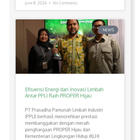
June 8, 2026
No Comments
NEWS
Efisiensi Energi dan Inovasi Limbah
Antar PPLI Raih PROPER Hijau
PT Prasadha Pamunah Limbah Industri
(PPLI) berhasil menorehkan prestasi
membanggakan dengan meraih
penghargaan PROPER Hijau dari
Kementerian Lingkungan Hidup (KLH)