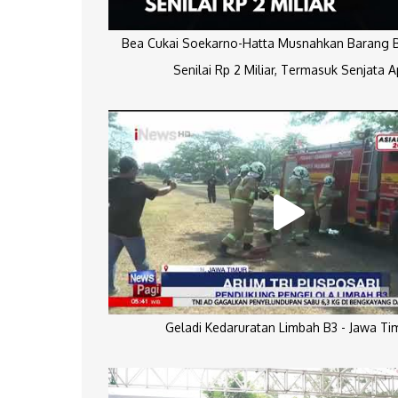
Bea Cukai Soekarno-Hatta Musnahkan Barang Bu
Senilai Rp 2 Miliar, Termasuk Senjata A
Geladi Kedaruratan Limbah B3 - Jawa Ti