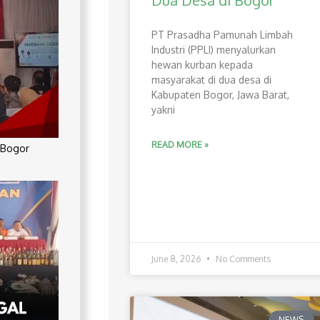
Dua Desa di Bogor
PT Prasadha Pamunah Limbah
Industri (PPLI) menyalurkan
hewan kurban kepada
masyarakat di dua desa di
Kabupaten Bogor, Jawa Barat,
yakni
READ MORE »
 Bogor
June 8, 2026
No Comments
NEWS