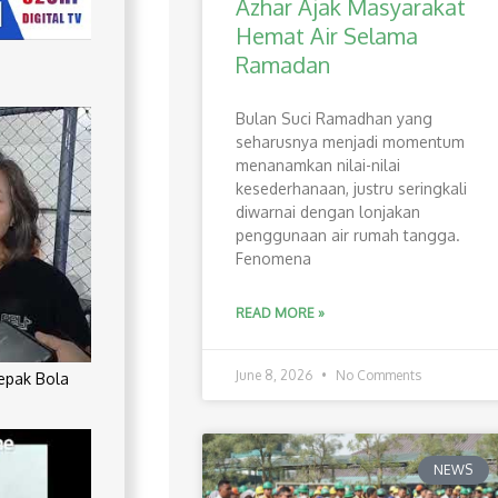
Azhar Ajak Masyarakat
Hemat Air Selama
Ramadan
Bulan Suci Ramadhan yang
seharusnya menjadi momentum
menanamkan nilai-nilai
kesederhanaan, justru seringkali
diwarnai dengan lonjakan
penggunaan air rumah tangga.
Fenomena
READ MORE »
June 8, 2026
No Comments
Sepak Bola
NEWS