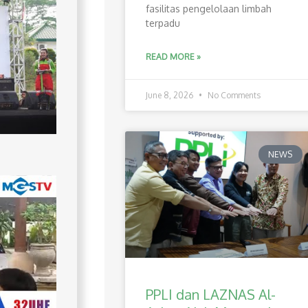
fasilitas pengelolaan limbah
terpadu
READ MORE »
June 8, 2026
No Comments
NEWS
PPLI dan LAZNAS Al-