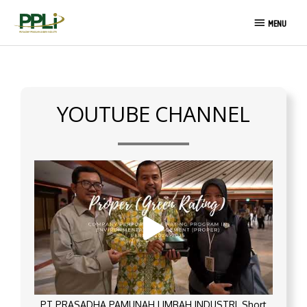
Skip
MENU
to
MENU
content
YOUTUBE CHANNEL
PT PRASADHA PAMUNAH LIMBAH INDUSTRI_Short