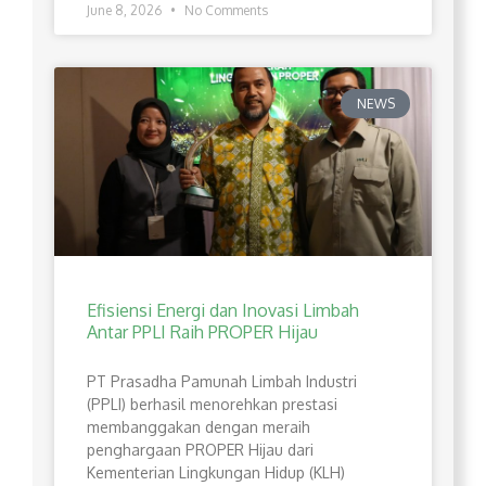
June 8, 2026
No Comments
NEWS
Efisiensi Energi dan Inovasi Limbah
Antar PPLI Raih PROPER Hijau
PT Prasadha Pamunah Limbah Industri
(PPLI) berhasil menorehkan prestasi
membanggakan dengan meraih
penghargaan PROPER Hijau dari
Kementerian Lingkungan Hidup (KLH)