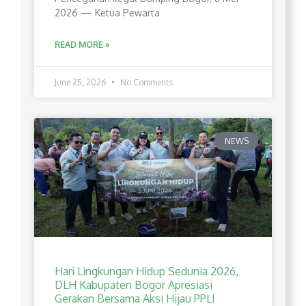
2026 — Ketua Pewarta
READ MORE »
June 25, 2026
No Comments
NEWS
Hari Lingkungan Hidup Sedunia 2026,
DLH Kabupaten Bogor Apresiasi
Gerakan Bersama Aksi Hijau PPLI