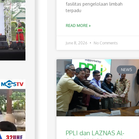
fasilitas pengelolaan limbah
terpadu
READ MORE »
June 8, 2026
No Comments
NEWS
PPLI dan LAZNAS Al-