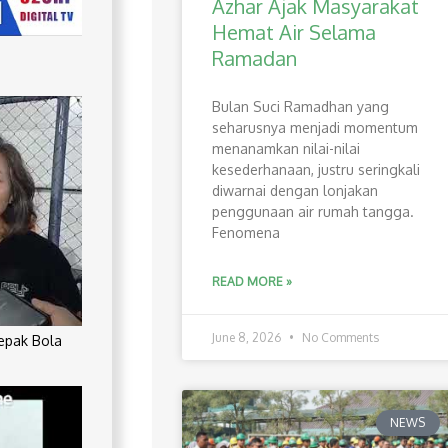
Azhar Ajak Masyarakat
Hemat Air Selama
Ramadan
Bulan Suci Ramadhan yang
seharusnya menjadi momentum
menanamkan nilai-nilai
kesederhanaan, justru seringkali
diwarnai dengan lonjakan
penggunaan air rumah tangga.
Fenomena
READ MORE »
June 8, 2026
No Comments
Sepak Bola
NEWS