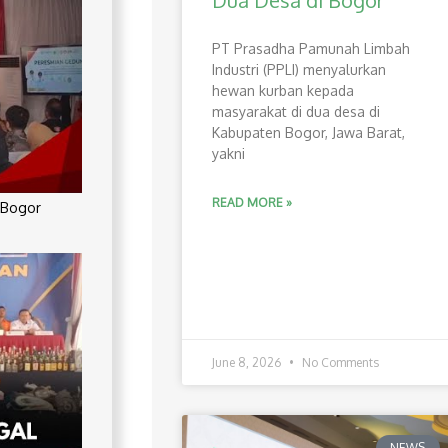
Dua Desa di Bogor
PT Prasadha Pamunah Limbah
Industri (PPLI) menyalurkan
hewan kurban kepada
masyarakat di dua desa di
Kabupaten Bogor, Jawa Barat,
yakni
READ MORE »
 Bogor
June 8, 2026
No Comments
NEWS