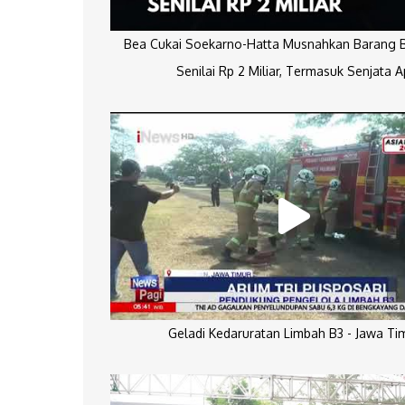
Bea Cukai Soekarno-Hatta Musnahkan Barang Bu
Senilai Rp 2 Miliar, Termasuk Senjata A
Geladi Kedaruratan Limbah B3 - Jawa Ti