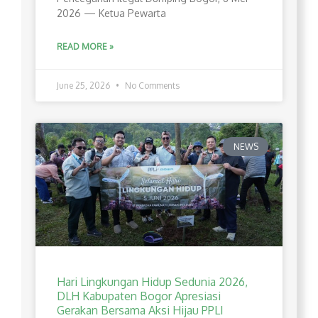
2026 — Ketua Pewarta
READ MORE »
June 25, 2026
No Comments
NEWS
Hari Lingkungan Hidup Sedunia 2026,
DLH Kabupaten Bogor Apresiasi
Gerakan Bersama Aksi Hijau PPLI