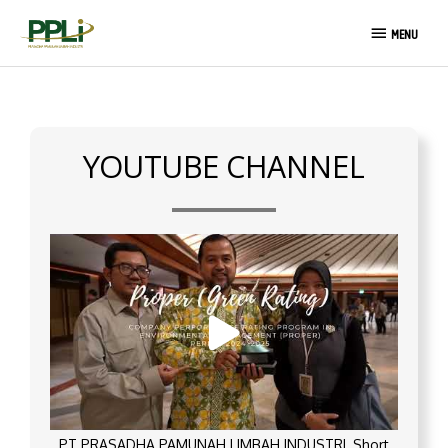
Skip
MENU
to
MENU
content
YOUTUBE CHANNEL
PT PRASADHA PAMUNAH LIMBAH INDUSTRI_Short