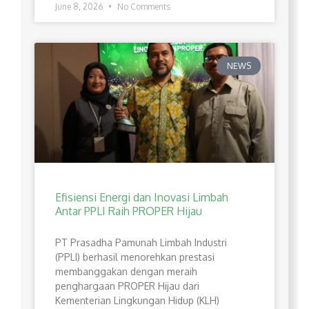
June 8, 2026
No Comments
NEWS
Efisiensi Energi dan Inovasi Limbah
Antar PPLI Raih PROPER Hijau
PT Prasadha Pamunah Limbah Industri
(PPLI) berhasil menorehkan prestasi
membanggakan dengan meraih
penghargaan PROPER Hijau dari
Kementerian Lingkungan Hidup (KLH)