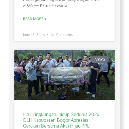
2026 — Ketua Pewarta
READ MORE »
June 25, 2026
No Comments
NEWS
Hari Lingkungan Hidup Sedunia 2026,
DLH Kabupaten Bogor Apresiasi
Gerakan Bersama Aksi Hijau PPLI