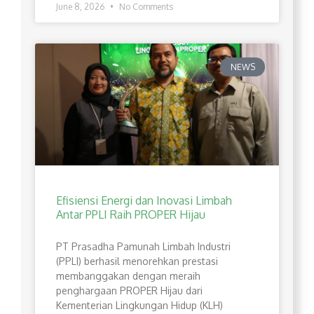
June 8, 2026
No Comments
NEWS
Efisiensi Energi dan Inovasi Limbah
Antar PPLI Raih PROPER Hijau
PT Prasadha Pamunah Limbah Industri
(PPLI) berhasil menorehkan prestasi
membanggakan dengan meraih
penghargaan PROPER Hijau dari
Kementerian Lingkungan Hidup (KLH)