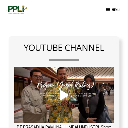
Skip
MENU
to
MENU
content
YOUTUBE CHANNEL
PT PRASADHA PAMUNAH LIMBAH INDUSTRI_Short