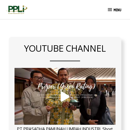
Skip
MENU
to
MENU
content
YOUTUBE CHANNEL
PT PRASADHA PAMUNAH LIMBAH INDUSTRI_Short