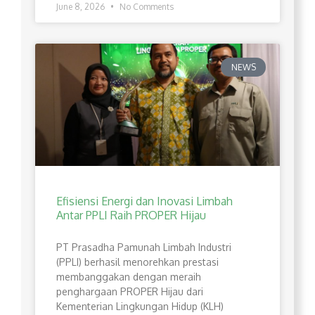
June 8, 2026
No Comments
NEWS
Efisiensi Energi dan Inovasi Limbah
Antar PPLI Raih PROPER Hijau
PT Prasadha Pamunah Limbah Industri
(PPLI) berhasil menorehkan prestasi
membanggakan dengan meraih
penghargaan PROPER Hijau dari
Kementerian Lingkungan Hidup (KLH)