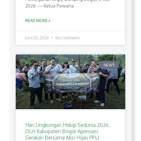
2026 — Ketua Pewarta
READ MORE »
June 25, 2026
No Comments
NEWS
Hari Lingkungan Hidup Sedunia 2026,
DLH Kabupaten Bogor Apresiasi
Gerakan Bersama Aksi Hijau PPLI