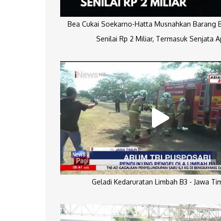
Bea Cukai Soekarno-Hatta Musnahkan Barang Bu
Senilai Rp 2 Miliar, Termasuk Senjata A
Geladi Kedaruratan Limbah B3 - Jawa Ti