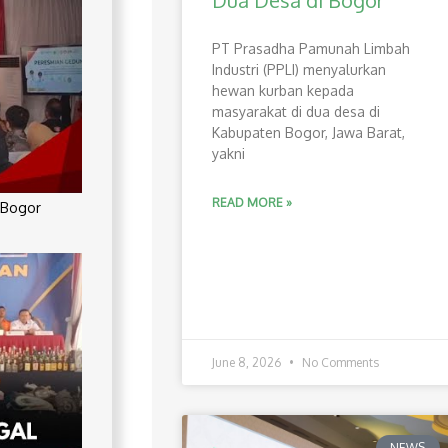
Dua Desa di Bogor
PT Prasadha Pamunah Limbah
Industri (PPLI) menyalurkan
hewan kurban kepada
masyarakat di dua desa di
Kabupaten Bogor, Jawa Barat,
yakni
READ MORE »
 Bogor
June 8, 2026
No Comments
NEWS