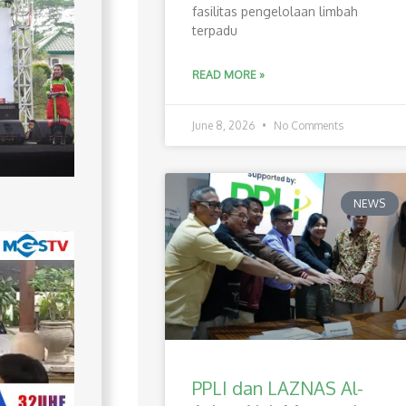
fasilitas pengelolaan limbah
terpadu
READ MORE »
June 8, 2026
No Comments
NEWS
PPLI dan LAZNAS Al-