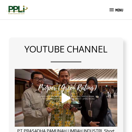
Skip
MENU
to
MENU
content
YOUTUBE CHANNEL
PT PRASADHA PAMUNAH LIMBAH INDUSTRI_Short