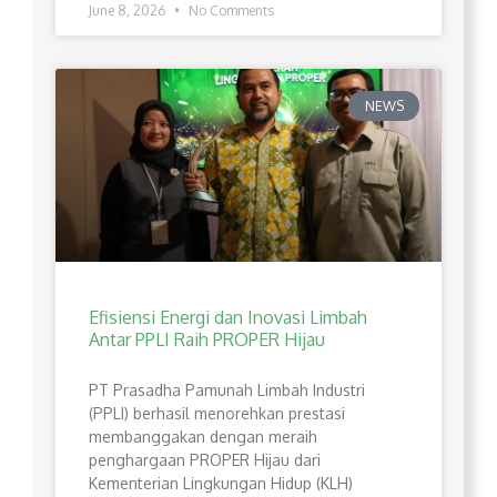
June 8, 2026
No Comments
NEWS
Efisiensi Energi dan Inovasi Limbah
Antar PPLI Raih PROPER Hijau
PT Prasadha Pamunah Limbah Industri
(PPLI) berhasil menorehkan prestasi
membanggakan dengan meraih
penghargaan PROPER Hijau dari
Kementerian Lingkungan Hidup (KLH)