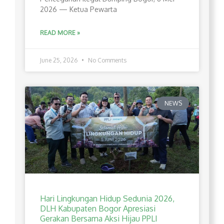
2026 — Ketua Pewarta
READ MORE »
June 25, 2026
No Comments
NEWS
Hari Lingkungan Hidup Sedunia 2026,
DLH Kabupaten Bogor Apresiasi
Gerakan Bersama Aksi Hijau PPLI