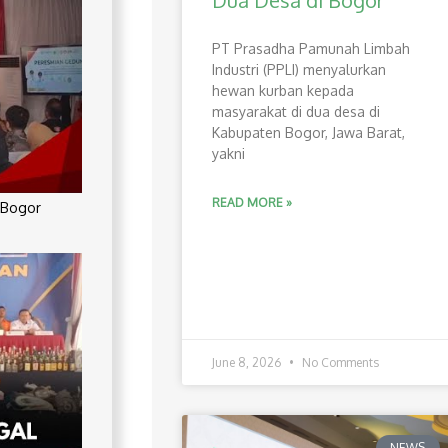
Dua Desa di Bogor
PT Prasadha Pamunah Limbah
Industri (PPLI) menyalurkan
hewan kurban kepada
masyarakat di dua desa di
Kabupaten Bogor, Jawa Barat,
yakni
READ MORE »
 Bogor
June 8, 2026
No Comments
NEWS