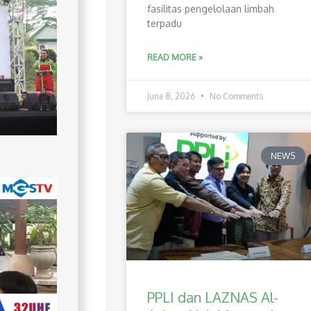
fasilitas pengelolaan limbah
terpadu
READ MORE »
June 8, 2026
No Comments
NEWS
PPLI dan LAZNAS Al-