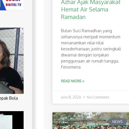
Azhar Ajak Masyarakat
Hemat Air Selama
Ramadan
Bulan Suci Ramadhan yang
seharusnya menjadi momentum
menanamkan nilai-nilai
kesederhanaan, justru seringkali
diwarnai dengan lonjakan
penggunaan air rumah tangga.
Fenomena
READ MORE »
June 8, 2026
No Comments
Sepak Bola
NEWS