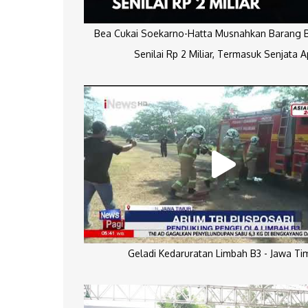
Bea Cukai Soekarno-Hatta Musnahkan Barang Bu
Senilai Rp 2 Miliar, Termasuk Senjata A
Geladi Kedaruratan Limbah B3 - Jawa Ti