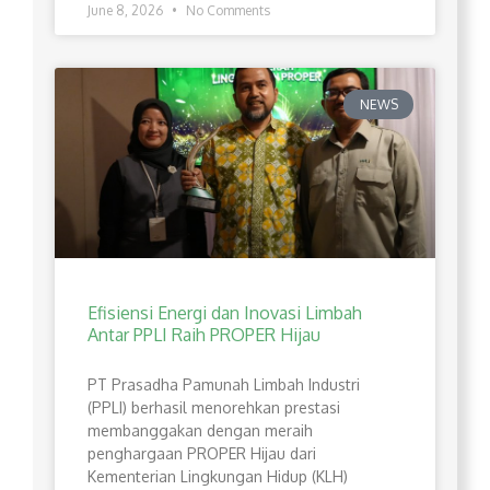
June 8, 2026
No Comments
NEWS
Efisiensi Energi dan Inovasi Limbah
Antar PPLI Raih PROPER Hijau
PT Prasadha Pamunah Limbah Industri
(PPLI) berhasil menorehkan prestasi
membanggakan dengan meraih
penghargaan PROPER Hijau dari
Kementerian Lingkungan Hidup (KLH)