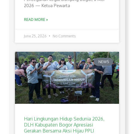
2026 — Ketua Pewarta
READ MORE »
June 25, 2026
No Comments
NEWS
Hari Lingkungan Hidup Sedunia 2026,
DLH Kabupaten Bogor Apresiasi
Gerakan Bersama Aksi Hijau PPLI