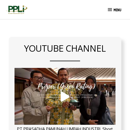
Skip
MENU
to
MENU
content
YOUTUBE CHANNEL
PT PRASADHA PAMUNAH LIMBAH INDUSTRI_Short