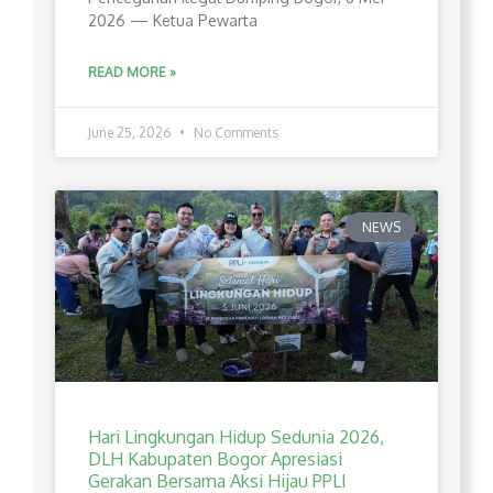
2026 — Ketua Pewarta
READ MORE »
June 25, 2026
No Comments
NEWS
Hari Lingkungan Hidup Sedunia 2026,
DLH Kabupaten Bogor Apresiasi
Gerakan Bersama Aksi Hijau PPLI