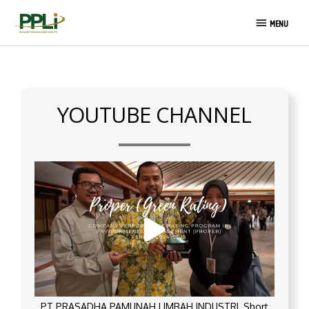
Skip
MENU
to
MENU
content
YOUTUBE CHANNEL
PT PRASADHA PAMUNAH LIMBAH INDUSTRI_Short