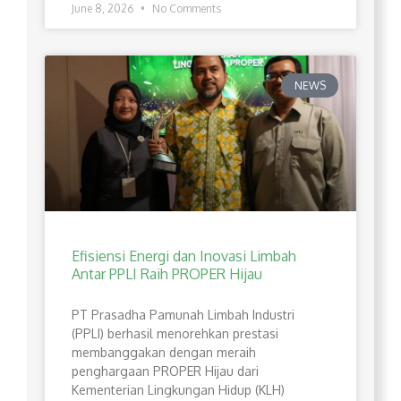
June 8, 2026
No Comments
NEWS
Efisiensi Energi dan Inovasi Limbah
Antar PPLI Raih PROPER Hijau
PT Prasadha Pamunah Limbah Industri
(PPLI) berhasil menorehkan prestasi
membanggakan dengan meraih
penghargaan PROPER Hijau dari
Kementerian Lingkungan Hidup (KLH)