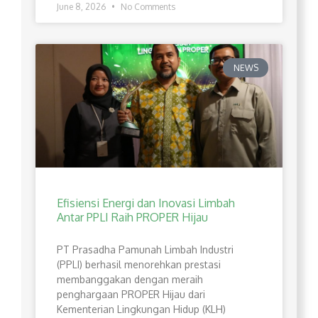
June 8, 2026
No Comments
NEWS
Efisiensi Energi dan Inovasi Limbah
Antar PPLI Raih PROPER Hijau
PT Prasadha Pamunah Limbah Industri
(PPLI) berhasil menorehkan prestasi
membanggakan dengan meraih
penghargaan PROPER Hijau dari
Kementerian Lingkungan Hidup (KLH)