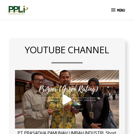
Skip
MENU
to
MENU
content
YOUTUBE CHANNEL
PT PRASADHA PAMUNAH LIMBAH INDUSTRI_Short