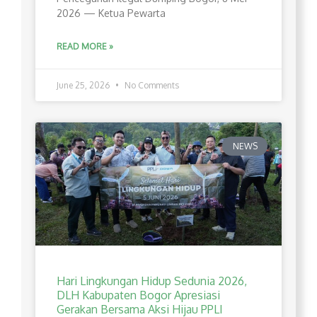
2026 — Ketua Pewarta
READ MORE »
June 25, 2026
No Comments
NEWS
Hari Lingkungan Hidup Sedunia 2026,
DLH Kabupaten Bogor Apresiasi
Gerakan Bersama Aksi Hijau PPLI