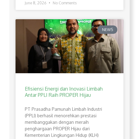
June 8, 2026
No Comments
NEWS
Efisiensi Energi dan Inovasi Limbah
Antar PPLI Raih PROPER Hijau
PT Prasadha Pamunah Limbah Industri
(PPLI) berhasil menorehkan prestasi
membanggakan dengan meraih
penghargaan PROPER Hijau dari
Kementerian Lingkungan Hidup (KLH)