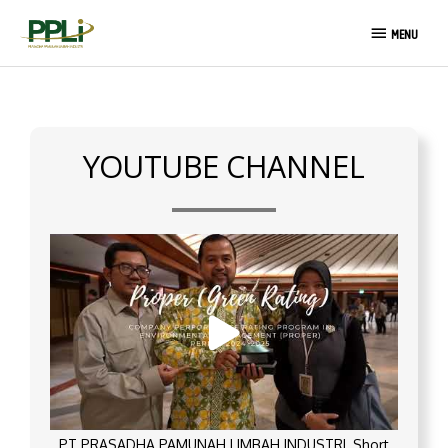
Skip
MENU
to
MENU
content
YOUTUBE CHANNEL
PT PRASADHA PAMUNAH LIMBAH INDUSTRI_Short