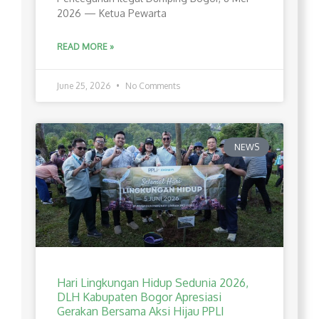
2026 — Ketua Pewarta
READ MORE »
June 25, 2026
No Comments
NEWS
Hari Lingkungan Hidup Sedunia 2026,
DLH Kabupaten Bogor Apresiasi
Gerakan Bersama Aksi Hijau PPLI