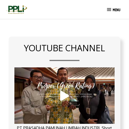
Skip
MENU
to
MENU
content
YOUTUBE CHANNEL
PT PRASADHA PAMUNAH LIMBAH INDUSTRI_Short