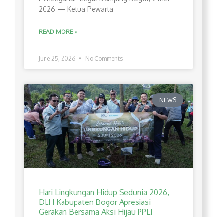
2026 — Ketua Pewarta
READ MORE »
June 25, 2026
No Comments
NEWS
Hari Lingkungan Hidup Sedunia 2026,
DLH Kabupaten Bogor Apresiasi
Gerakan Bersama Aksi Hijau PPLI