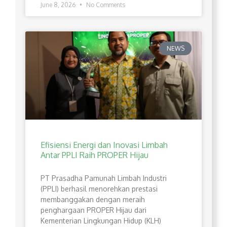
June 8, 2026
No Comments
NEWS
Efisiensi Energi dan Inovasi Limbah
Antar PPLI Raih PROPER Hijau
PT Prasadha Pamunah Limbah Industri
(PPLI) berhasil menorehkan prestasi
membanggakan dengan meraih
penghargaan PROPER Hijau dari
Kementerian Lingkungan Hidup (KLH)