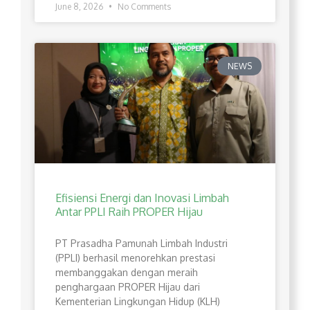
June 8, 2026
No Comments
NEWS
Efisiensi Energi dan Inovasi Limbah
Antar PPLI Raih PROPER Hijau
PT Prasadha Pamunah Limbah Industri
(PPLI) berhasil menorehkan prestasi
membanggakan dengan meraih
penghargaan PROPER Hijau dari
Kementerian Lingkungan Hidup (KLH)