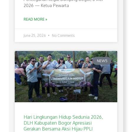
2026 — Ketua Pewarta
READ MORE »
June 25, 2026
No Comments
NEWS
Hari Lingkungan Hidup Sedunia 2026,
DLH Kabupaten Bogor Apresiasi
Gerakan Bersama Aksi Hijau PPLI