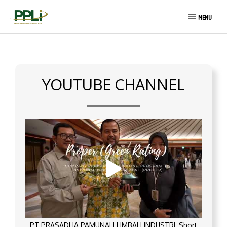
Skip
MENU
to
MENU
content
YOUTUBE CHANNEL
PT PRASADHA PAMUNAH LIMBAH INDUSTRI_Short