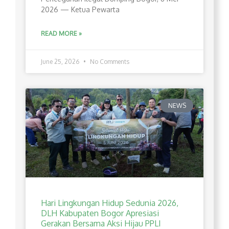
2026 — Ketua Pewarta
READ MORE »
June 25, 2026
No Comments
NEWS
Hari Lingkungan Hidup Sedunia 2026,
DLH Kabupaten Bogor Apresiasi
Gerakan Bersama Aksi Hijau PPLI