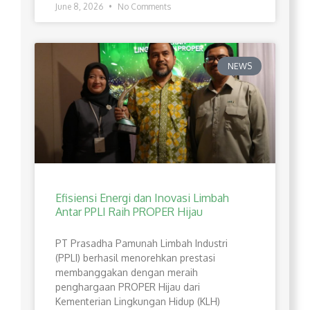
June 8, 2026
No Comments
NEWS
Efisiensi Energi dan Inovasi Limbah
Antar PPLI Raih PROPER Hijau
PT Prasadha Pamunah Limbah Industri
(PPLI) berhasil menorehkan prestasi
membanggakan dengan meraih
penghargaan PROPER Hijau dari
Kementerian Lingkungan Hidup (KLH)