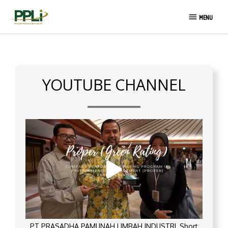
Skip
MENU
to
MENU
content
YOUTUBE CHANNEL
PT PRASADHA PAMUNAH LIMBAH INDUSTRI_Short