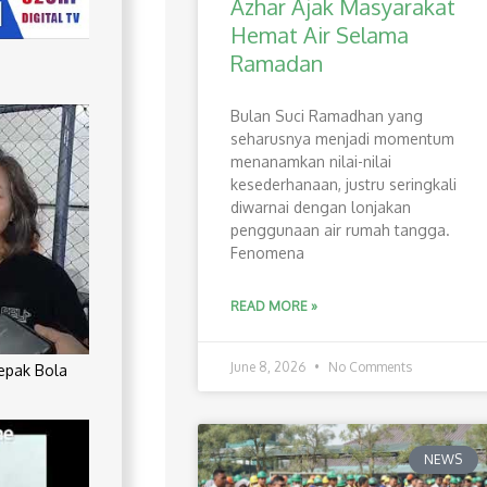
Azhar Ajak Masyarakat
Hemat Air Selama
Ramadan
Bulan Suci Ramadhan yang
seharusnya menjadi momentum
menanamkan nilai-nilai
kesederhanaan, justru seringkali
diwarnai dengan lonjakan
penggunaan air rumah tangga.
Fenomena
READ MORE »
June 8, 2026
No Comments
Sepak Bola
NEWS