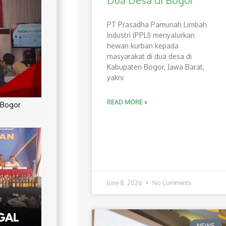
Dua Desa di Bogor
PT Prasadha Pamunah Limbah
Industri (PPLI) menyalurkan
hewan kurban kepada
masyarakat di dua desa di
Kabupaten Bogor, Jawa Barat,
yakni
READ MORE »
 Bogor
June 8, 2026
No Comments
NEWS