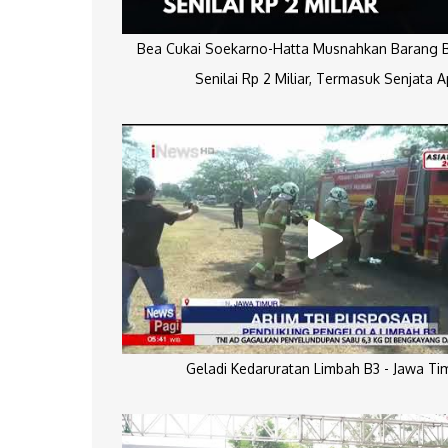
Bea Cukai Soekarno-Hatta Musnahkan Barang Bu
Senilai Rp 2 Miliar, Termasuk Senjata A
Geladi Kedaruratan Limbah B3 - Jawa Ti