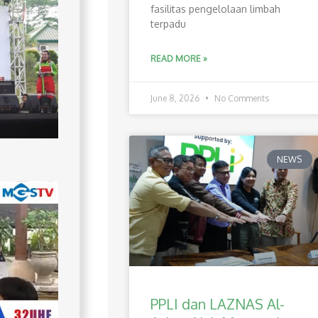
fasilitas pengelolaan limbah
terpadu
READ MORE »
June 8, 2026
No Comments
NEWS
PPLI dan LAZNAS Al-