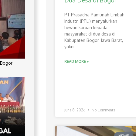
Dua Desa di Bogor
PT Prasadha Pamunah Limbah
Industri (PPLI) menyalurkan
hewan kurban kepada
masyarakat di dua desa di
Kabupaten Bogor, Jawa Barat,
yakni
READ MORE »
 Bogor
June 8, 2026
No Comments
NEWS