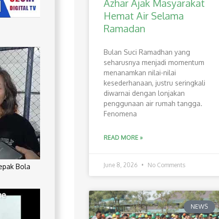
Azhar Ajak Masyarakat
Hemat Air Selama
Ramadan
Bulan Suci Ramadhan yang
seharusnya menjadi momentum
menanamkan nilai-nilai
kesederhanaan, justru seringkali
diwarnai dengan lonjakan
penggunaan air rumah tangga.
Fenomena
READ MORE »
June 8, 2026
No Comments
Sepak Bola
NEWS