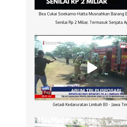
Bea Cukai Soekarno-Hatta Musnahkan Barang Bu
Senilai Rp 2 Miliar, Termasuk Senjata A
Geladi Kedaruratan Limbah B3 - Jawa Ti