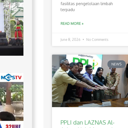
fasilitas pengelolaan limbah
terpadu
READ MORE »
June 8, 2026
No Comments
NEWS
PPLI dan LAZNAS Al-