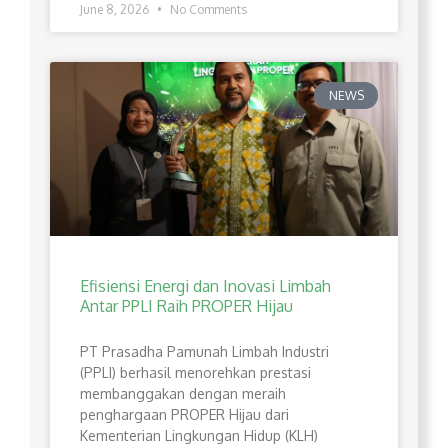
June 8, 2026
No Comments
NEWS
Efisiensi Energi dan Inovasi Limbah
Antar PPLI Raih PROPER Hijau
PT Prasadha Pamunah Limbah Industri
(PPLI) berhasil menorehkan prestasi
membanggakan dengan meraih
penghargaan PROPER Hijau dari
Kementerian Lingkungan Hidup (KLH)