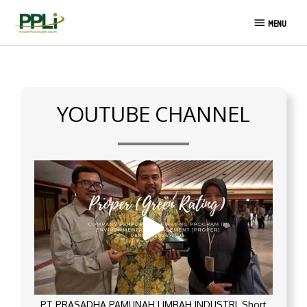
Skip
MENU
to
MENU
content
YOUTUBE CHANNEL
PT PRASADHA PAMUNAH LIMBAH INDUSTRI_Short