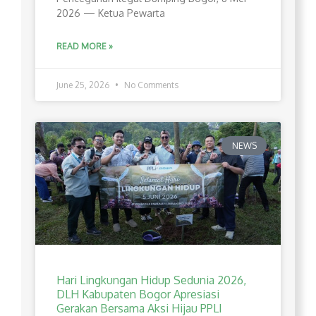
2026 — Ketua Pewarta
READ MORE »
June 25, 2026
No Comments
NEWS
Hari Lingkungan Hidup Sedunia 2026,
DLH Kabupaten Bogor Apresiasi
Gerakan Bersama Aksi Hijau PPLI