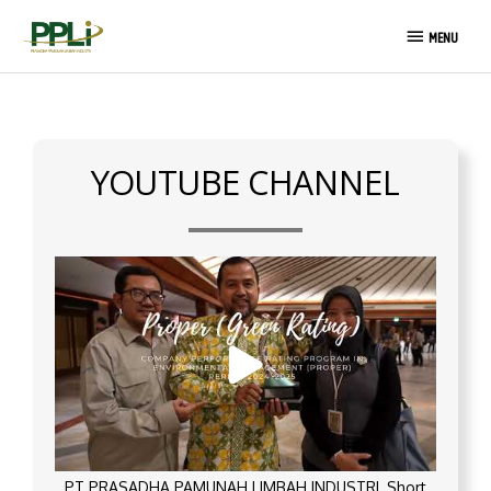
Skip
MENU
to
MENU
content
YOUTUBE CHANNEL
PT PRASADHA PAMUNAH LIMBAH INDUSTRI_Short