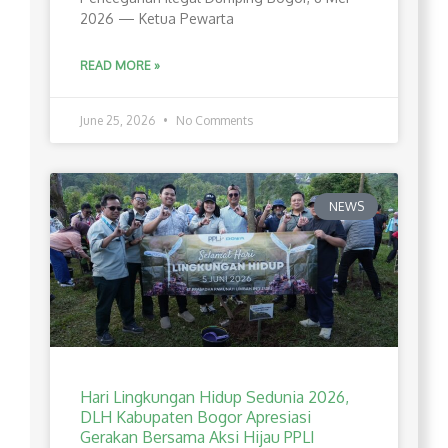
2026 — Ketua Pewarta
READ MORE »
June 25, 2026
No Comments
NEWS
Hari Lingkungan Hidup Sedunia 2026,
DLH Kabupaten Bogor Apresiasi
Gerakan Bersama Aksi Hijau PPLI