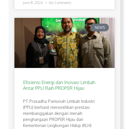
June 8, 2026
No Comments
NEWS
Efisiensi Energi dan Inovasi Limbah
Antar PPLI Raih PROPER Hijau
PT Prasadha Pamunah Limbah Industri
(PPLI) berhasil menorehkan prestasi
membanggakan dengan meraih
penghargaan PROPER Hijau dari
Kementerian Lingkungan Hidup (KLH)