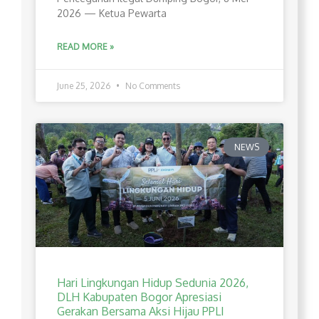
2026 — Ketua Pewarta
READ MORE »
June 25, 2026
No Comments
NEWS
Hari Lingkungan Hidup Sedunia 2026,
DLH Kabupaten Bogor Apresiasi
Gerakan Bersama Aksi Hijau PPLI