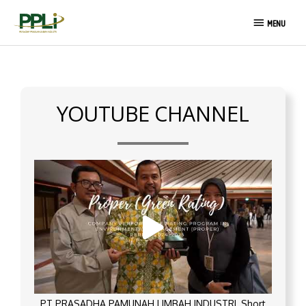
Skip
MENU
to
MENU
content
YOUTUBE CHANNEL
PT PRASADHA PAMUNAH LIMBAH INDUSTRI_Short