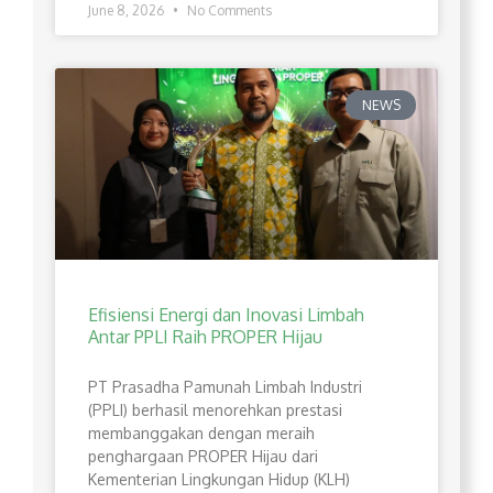
June 8, 2026
No Comments
NEWS
Efisiensi Energi dan Inovasi Limbah
Antar PPLI Raih PROPER Hijau
PT Prasadha Pamunah Limbah Industri
(PPLI) berhasil menorehkan prestasi
membanggakan dengan meraih
penghargaan PROPER Hijau dari
Kementerian Lingkungan Hidup (KLH)