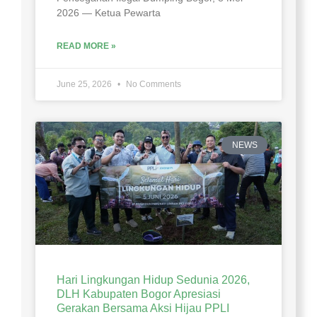
2026 — Ketua Pewarta
READ MORE »
June 25, 2026
No Comments
NEWS
Hari Lingkungan Hidup Sedunia 2026,
DLH Kabupaten Bogor Apresiasi
Gerakan Bersama Aksi Hijau PPLI