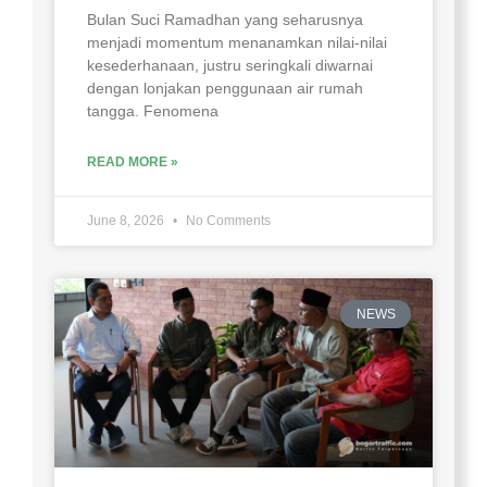
Bulan Suci Ramadhan yang seharusnya
menjadi momentum menanamkan nilai-nilai
kesederhanaan, justru seringkali diwarnai
dengan lonjakan penggunaan air rumah
tangga. Fenomena
READ MORE »
June 8, 2026
No Comments
NEWS