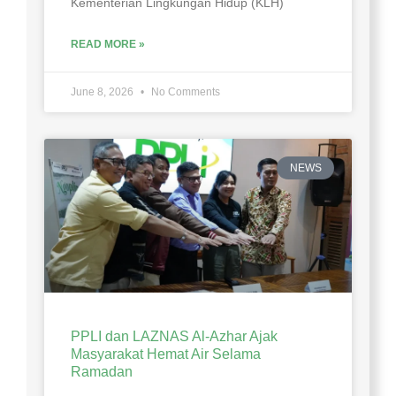
Kementerian Lingkungan Hidup (KLH)
READ MORE »
June 8, 2026
No Comments
NEWS
PPLI dan LAZNAS Al-Azhar Ajak
Masyarakat Hemat Air Selama
Ramadan