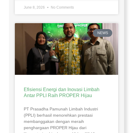
June 8, 2026
No Comments
NEWS
Efisiensi Energi dan Inovasi Limbah
Antar PPLI Raih PROPER Hijau
PT Prasadha Pamunah Limbah Industri
(PPLI) berhasil menorehkan prestasi
membanggakan dengan meraih
penghargaan PROPER Hijau dari