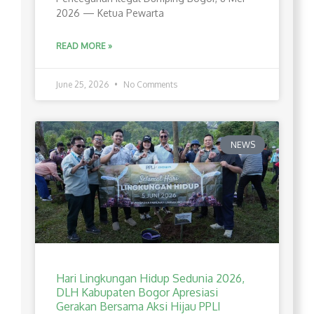
2026 — Ketua Pewarta
READ MORE »
June 25, 2026
No Comments
NEWS
Hari Lingkungan Hidup Sedunia 2026,
DLH Kabupaten Bogor Apresiasi
Gerakan Bersama Aksi Hijau PPLI