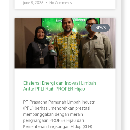
June 8, 2026
No Comments
NEWS
Efisiensi Energi dan Inovasi Limbah
Antar PPLI Raih PROPER Hijau
PT Prasadha Pamunah Limbah Industri
(PPLI) berhasil menorehkan prestasi
membanggakan dengan meraih
penghargaan PROPER Hijau dari
Kementerian Lingkungan Hidup (KLH)