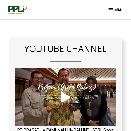
Skip
MENU
to
MENU
content
YOUTUBE CHANNEL
PT PRASADHA PAMUNAH LIMBAH INDUSTRI_Short