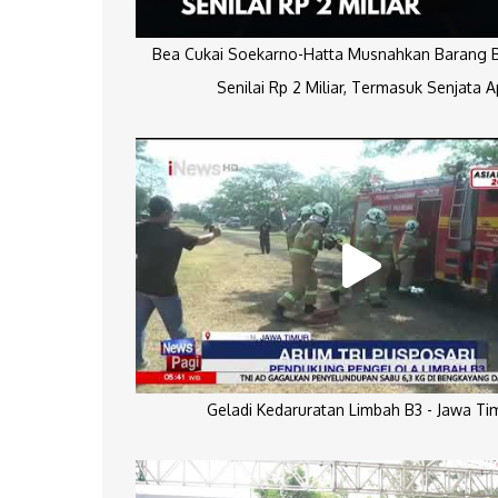
Bea Cukai Soekarno-Hatta Musnahkan Barang Bu
Senilai Rp 2 Miliar, Termasuk Senjata A
Geladi Kedaruratan Limbah B3 - Jawa Ti