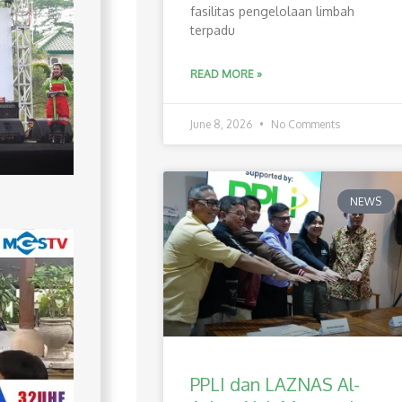
fasilitas pengelolaan limbah
terpadu
READ MORE »
June 8, 2026
No Comments
NEWS
PPLI dan LAZNAS Al-