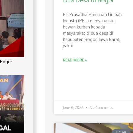
Dua Desa di Bogor
PT Prasadha Pamunah Limbah
Industri (PPLI) menyalurkan
hewan kurban kepada
masyarakat di dua desa di
Kabupaten Bogor, Jawa Barat,
yakni
READ MORE »
 Bogor
June 8, 2026
No Comments
NEWS