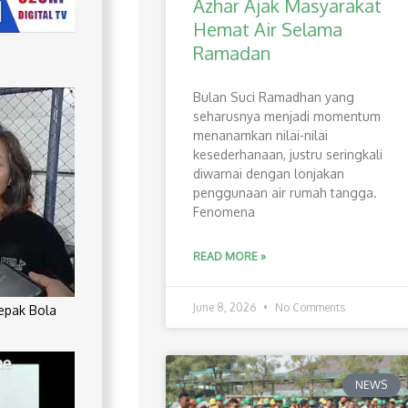
Azhar Ajak Masyarakat
Hemat Air Selama
Ramadan
Bulan Suci Ramadhan yang
seharusnya menjadi momentum
menanamkan nilai-nilai
kesederhanaan, justru seringkali
diwarnai dengan lonjakan
penggunaan air rumah tangga.
Fenomena
READ MORE »
June 8, 2026
No Comments
Sepak Bola
NEWS