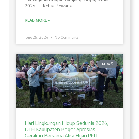
2026 — Ketua Pewarta
READ MORE »
June 25, 2026
No Comments
NEWS
Hari Lingkungan Hidup Sedunia 2026,
DLH Kabupaten Bogor Apresiasi
Gerakan Bersama Aksi Hijau PPLI