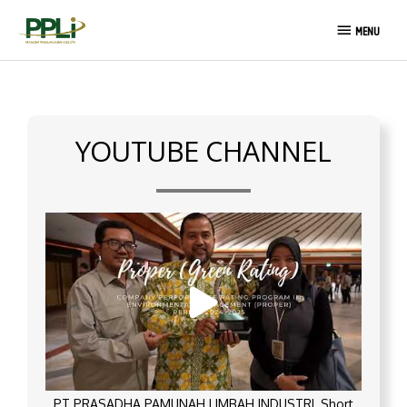
Skip
MENU
to
MENU
content
YOUTUBE CHANNEL
PT PRASADHA PAMUNAH LIMBAH INDUSTRI_Short