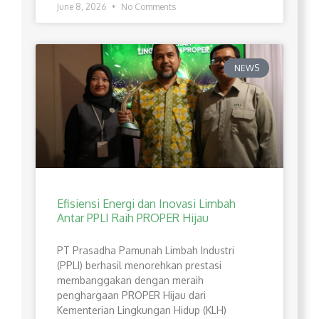
June 8, 2026
No Comments
NEWS
Efisiensi Energi dan Inovasi Limbah
Antar PPLI Raih PROPER Hijau
PT Prasadha Pamunah Limbah Industri
(PPLI) berhasil menorehkan prestasi
membanggakan dengan meraih
penghargaan PROPER Hijau dari
Kementerian Lingkungan Hidup (KLH)