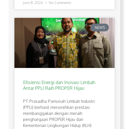
June 8, 2026
No Comments
NEWS
Efisiensi Energi dan Inovasi Limbah
Antar PPLI Raih PROPER Hijau
PT Prasadha Pamunah Limbah Industri
(PPLI) berhasil menorehkan prestasi
membanggakan dengan meraih
penghargaan PROPER Hijau dari
Kementerian Lingkungan Hidup (KLH)