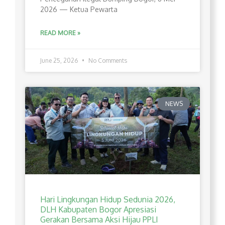
2026 — Ketua Pewarta
READ MORE »
June 25, 2026
No Comments
NEWS
Hari Lingkungan Hidup Sedunia 2026,
DLH Kabupaten Bogor Apresiasi
Gerakan Bersama Aksi Hijau PPLI