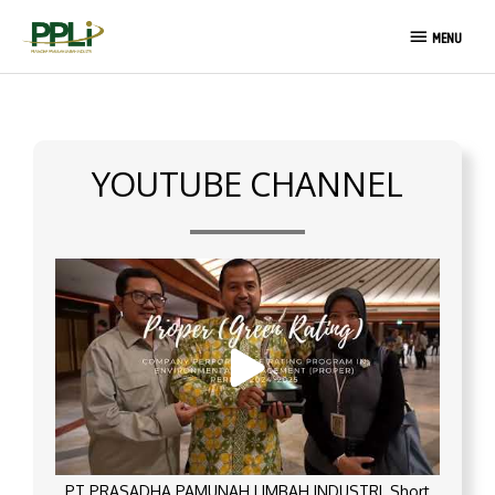
Skip
MENU
to
MENU
content
YOUTUBE CHANNEL
PT PRASADHA PAMUNAH LIMBAH INDUSTRI_Short