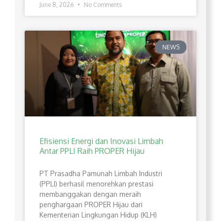
June 8, 2026
No Comments
NEWS
Efisiensi Energi dan Inovasi Limbah
Antar PPLI Raih PROPER Hijau
PT Prasadha Pamunah Limbah Industri
(PPLI) berhasil menorehkan prestasi
membanggakan dengan meraih
penghargaan PROPER Hijau dari
Kementerian Lingkungan Hidup (KLH)