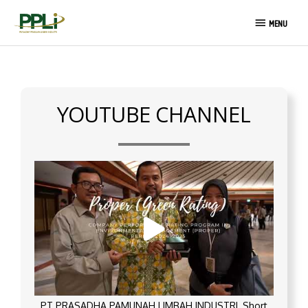
Skip
MENU
to
MENU
content
YOUTUBE CHANNEL
PT PRASADHA PAMUNAH LIMBAH INDUSTRI_Short