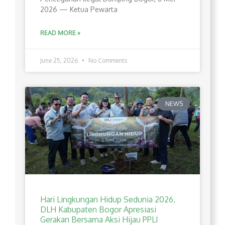
2026 — Ketua Pewarta
READ MORE »
June 25, 2026
No Comments
NEWS
Hari Lingkungan Hidup Sedunia 2026,
DLH Kabupaten Bogor Apresiasi
Gerakan Bersama Aksi Hijau PPLI