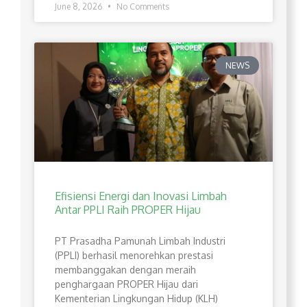
June 8, 2026
No Comments
NEWS
Efisiensi Energi dan Inovasi Limbah
Antar PPLI Raih PROPER Hijau
PT Prasadha Pamunah Limbah Industri
(PPLI) berhasil menorehkan prestasi
membanggakan dengan meraih
penghargaan PROPER Hijau dari
Kementerian Lingkungan Hidup (KLH)