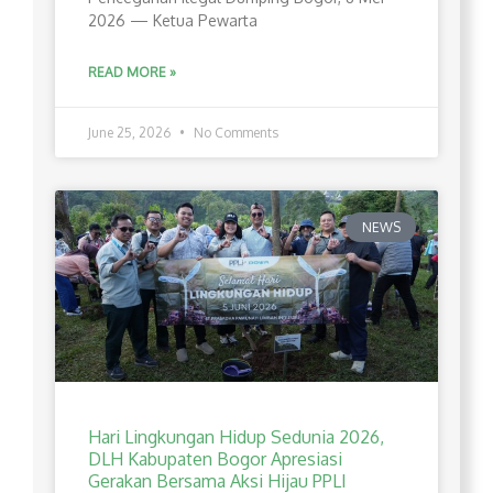
2026 — Ketua Pewarta
READ MORE »
June 25, 2026
No Comments
NEWS
Hari Lingkungan Hidup Sedunia 2026,
DLH Kabupaten Bogor Apresiasi
Gerakan Bersama Aksi Hijau PPLI