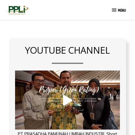
Skip
MENU
to
MENU
content
YOUTUBE CHANNEL
PT PRASADHA PAMUNAH LIMBAH INDUSTRI_Short